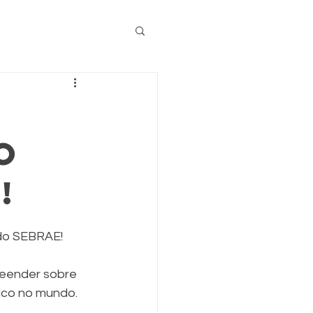
o
!
do SEBRAE!
eender sobre 
tico no mundo.