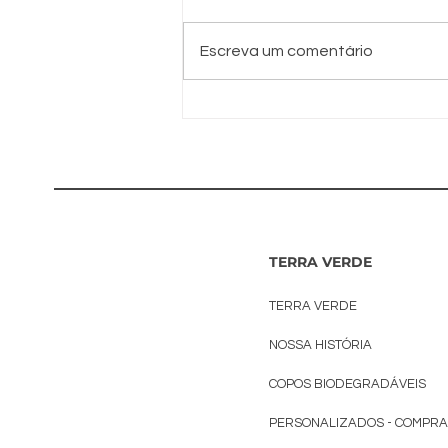
Escreva um comentário
Quais empresas
entregam
Copos
Biodegradáveis
Personalizado
em Grandes
TERRA VERDE
Quantidades?
TERRA VERDE
NOSSA HISTÓRIA
COPOS BIODEGRADÁVEIS
PERSONALIZADOS - COMPR