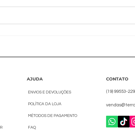
Posso solicitar
Qu
amostras de
mé
copos
en
biodegradáveis
co
s
personalizados
bi
antes de
pe
AJUDA
CONTATO
comprar?
(19) 99553-22
ENVIOS E DEVOLUÇÕES
POLÍTICA DA LOJA
vendas@terra
MÉTODOS DE PAGAMENTO
AR
FAQ