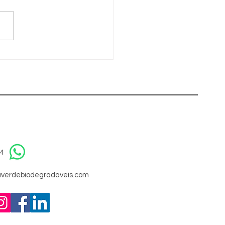
al é o prazo
dio de
trega para
pos
odegradáveis
rsonalizados?
94
verdebiodegradaveis.com