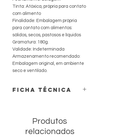
Tinta: Atóxica, própria para contato
com alimento
Finalidade: Embalagem própria
para contato com alimentos:
sólidos, secos, pastosos e líquidos
Gramatura: 180g.
Validade: Indeterminada
Armazenamento recomendado:
Embalagem original, em ambiente
seco e ventilado.
FICHA TÉCNICA
Produto: Copo de Papel
Capacidade Nominal: 50 ml.
Capacidade Total: 60 ml.
Produtos
Peso unitário: 1,9 g.
Altura total: 4,9 cm.
relacionados
Diâmetro superior: 4,9 cm.