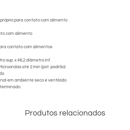
Validade: Indeterm
Armazenamento rec
em ambiente seco e 
 próprio para contato com alimento
ato com alimento
ara contato com alimentos
ro sup. x 46,2 diâmetro inf.
Microondas até 2 min (pot. padrão)
do
nal em ambiente seco e ventilado
eterminado
Produtos relacionados