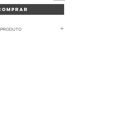
Comprar
 PRODUTO
pel
: 180 ml.
00 ml.
,7 cm.
6 cm.
 cartão asséptico, próprio para
to
gem
ria para contato com alimento
gem própria para contato com
ecos, pastosos e líquidos