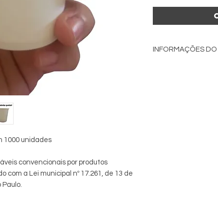
INFORMAÇÕES DO
FICHA TÉCNICA
Produto: Copo de Pa
Capacidade Nominal
Capacidade Total: 2
Peso unitário: 4,0g
Altura total: 9,3 cm.
Diâmetro superior: 6
Diâmetro inferior: 4,
m 1000 unidades
Matéria Prima: Papel
contato com alimen
táveis convencionais por produtos
Fechamento: Sela
o com a Lei municipal nº 17.261, de 13 de
Tinta: Atóxica, próp
 Paulo.
Finalidade: Embala
alimentos: sólidos, s
Gramatura: 180g.