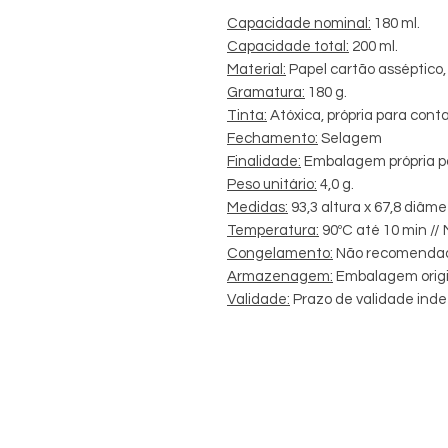
Capacidade nominal:
180 ml.
Capacidade total:
200 ml.
Material:
Papel cartão asséptico,
Gramatura:
180 g.
Tinta:
Atóxica, própria para cont
Fechamento:
Selagem
Finalidade:
Embalagem própria p
Peso unitário:
4,0 g.
Medidas:
93,3 altura x 67,8 diâmet
Temperatura:
90ºC até 10 min // 
Congelamento:
Não recomenda
Armazenagem:
Embalagem origi
Validade:
Prazo de validade ind