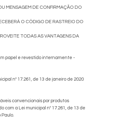
Validade: Indeterm
L OU MENSAGEM DE CONFIRMAÇÃO DO
Armazenamento rec
em ambiente seco e 
RECEBERÁ O CÓDIGO DE RASTREIO DO
PROVEITE TODAS AS VANTAGENS DA
em papel e revestido internamente -
cipal nº 17.261, de 13 de janeiro de 2020
táveis convencionais por produtos
o com a Lei municipal nº 17.261, de 13 de
 Paulo.