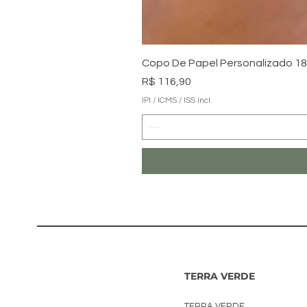
Copo De Papel Personalizado 180
Preço
R$ 116,90
IPI / ICMS / ISS incl.
TERRA VERDE
TERRA VERDE