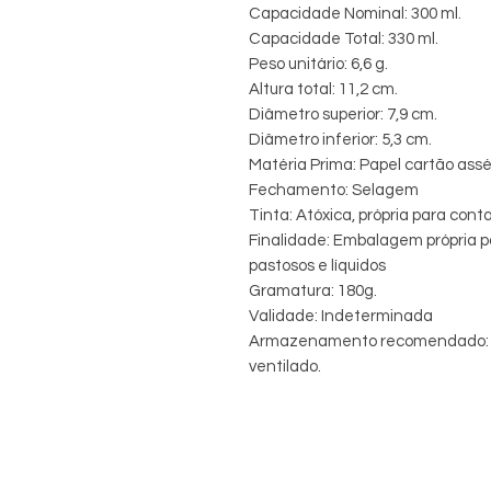
Capacidade Nominal: 300 ml.
Capacidade Total: 330 ml.
Peso unitário: 6,6 g.
Altura total: 11,2 cm.
Diâmetro superior: 7,9 cm.
Diâmetro inferior: 5,3 cm.
Matéria Prima: Papel cartão assé
Fechamento: Selagem
Tinta: Atóxica, própria para con
Finalidade: Embalagem própria pa
pastosos e líquidos
Gramatura: 180g.
Validade: Indeterminada
Armazenamento recomendado: E
ventilado.