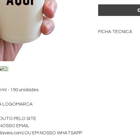
FICHA TÉCNICA
FICHA TÉCNICA
Produto: Copo de Pa
Capacidade Nominal
Capacidade Total: 3
Peso unitário: 6,6 g.
Altura total: 11,2 cm.
Diâmetro superior: 7
Diâmetro inferior: 5,
 ml - 150 unidades
Matéria Prima: Papel
contato com alimen
DA LOGOMARCA:
Fechamento: Sela
Tinta: Atóxica, próp
ODUTO PELO SITE
Finalidade: Embala
 NOSSO EMAIL
alimentos: sólidos, s
radaveis.com) OU EM NOSSO WHATSAPP
Gramatura: 180g.