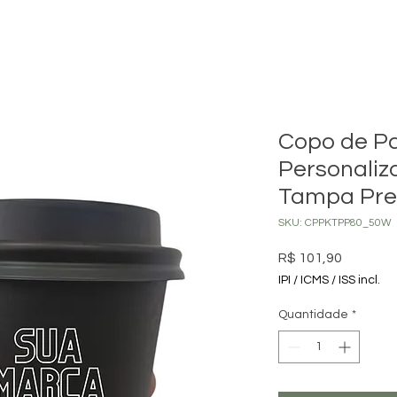
Copo de Pa
Personaliz
Tampa Pret
SKU: CPPKTPP80_50W
Preço
R$ 101,90
IPI / ICMS / ISS incl.
Quantidade
*