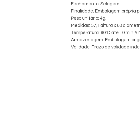
Fechamento: Selagem
Finalidade: Embalagem própria 
Peso unitário: 4g.
Medidas: 57,1 altura x 60 diâmetro
Temperatura: 90ºC até 10 min // 
Armazenagem: Embalagem origin
Validade: Prazo de validade ind