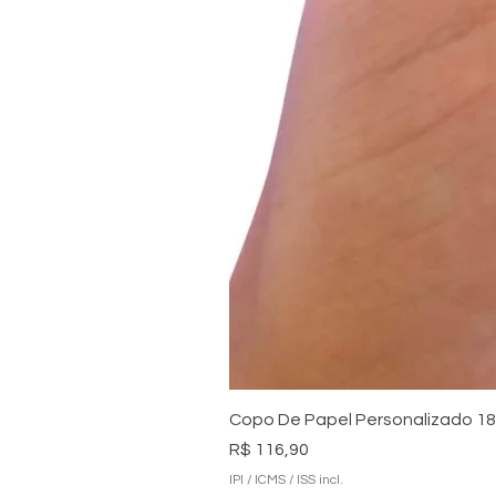
Copo De Papel Personalizado 180
Preço
R$ 116,90
IPI / ICMS / ISS incl.