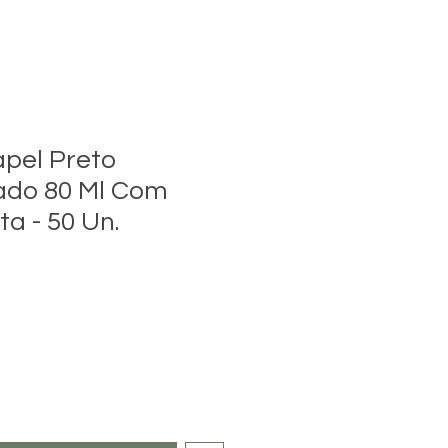
pel Preto
ado 80 Ml Com
a - 50 Un.