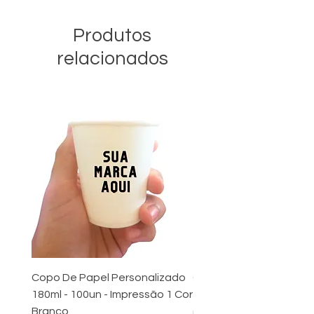
Produtos
relacionados
Copo De Papel Personalizado
Copo de Papel 180 ml 
180ml - 100un - Impressão 1 Cor
Tampa Preta - 200 uni
Branco
Preço